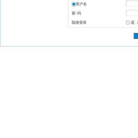
用户名
密 码
隐身登录
是