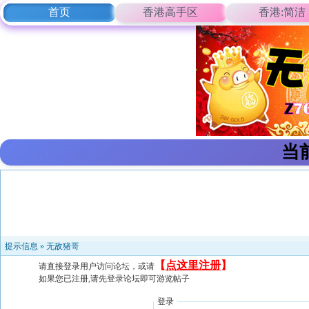
首页
香港高手区
香港:简洁
当
提示信息 »
无敌猪哥
【
点这里注册
】
请直接登录用户访问论坛，或请
如果您已注册,请先登录论坛即可游览帖子
登录