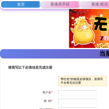
首页
香港高手区
香港:简洁
当
请填写以下必填信息完成注册
带红色*的都是必填项目，若填写
不全将无法注册
用户名
*
密 码
*