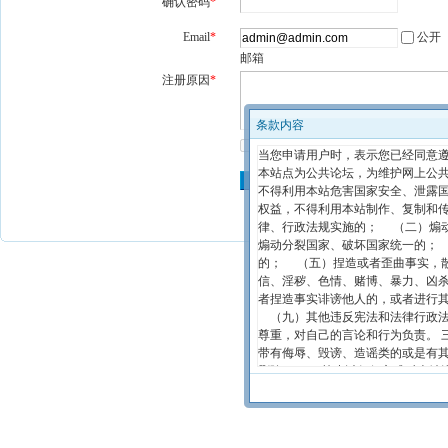
确认密码
*
Email
*
公开
邮箱
注册原因
*
条款内容
我已阅读并完全同意
条款内容
当您申请用户时，表示您已经同意遵
本站点为公共论坛，为维护网上公共
不得利用本站危害国家安全、泄露
权益，不得利用本站制作、复制和
律、行政法规实施的； （二）煽
煽动分裂国家、破坏国家统一的；
的； （五）捏造或者歪曲事实，
信、淫秽、色情、赌博、暴力、凶
者捏造事实诽谤他人的，或者进行
（九）其他违反宪法和法律行政法
尊重，对自己的言论和行为负责。 
带有侮辱、毁谤、造谣类的或是有
删除。 四、禁止以任何方式对本站
律法规的行为，本站概不负责，您
相关的国家管理部门提供此类信息