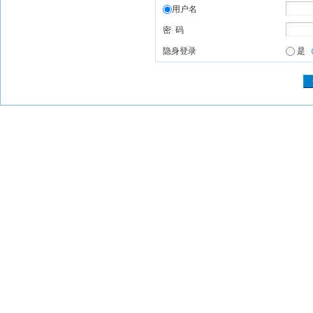
用户名
密 码
隐身登录
是