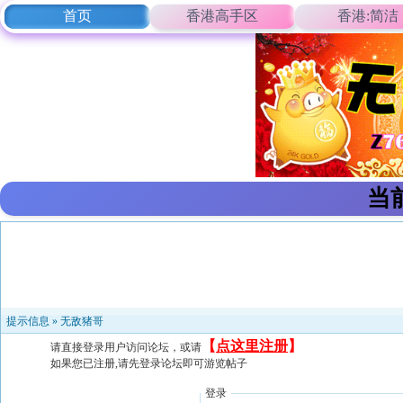
首页
香港高手区
香港:简洁
当
提示信息 »
无敌猪哥
【
点这里注册
】
请直接登录用户访问论坛，或请
如果您已注册,请先登录论坛即可游览帖子
登录