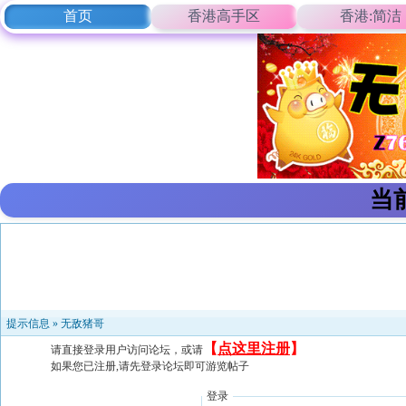
首页
香港高手区
香港:简洁
当
提示信息 »
无敌猪哥
【
点这里注册
】
请直接登录用户访问论坛，或请
如果您已注册,请先登录论坛即可游览帖子
登录