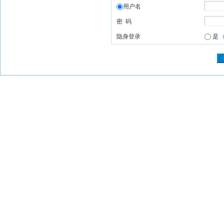
用户名
密 码
隐身登录
是