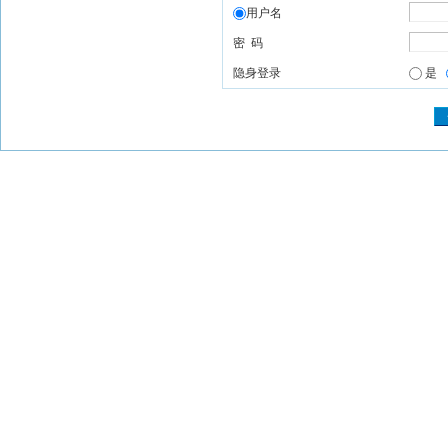
用户名
密 码
隐身登录
是