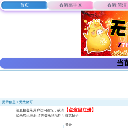
首页
香港高手区
香港:简洁
当
提示信息 »
无敌猪哥
【
点这里注册
】
请直接登录用户访问论坛，或请
如果您已注册,请先登录论坛即可游览帖子
登录