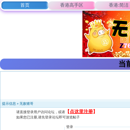
首页
香港高手区
香港:简洁
当
提示信息 »
无敌猪哥
【
点这里注册
】
请直接登录用户访问论坛，或请
如果您已注册,请先登录论坛即可游览帖子
登录