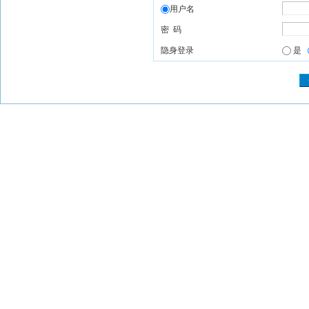
用户名
密 码
隐身登录
是