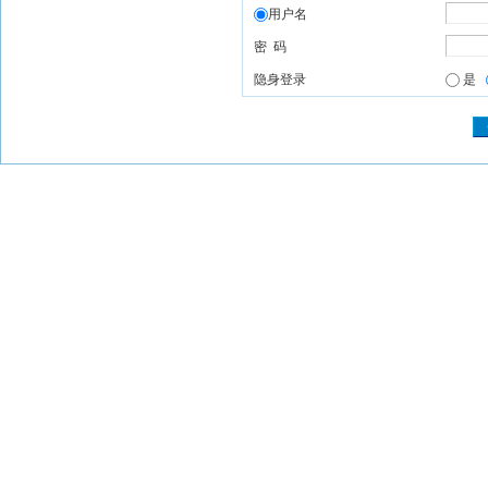
用户名
密 码
隐身登录
是