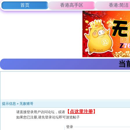
首页
香港高手区
香港:简洁
当
提示信息 »
无敌猪哥
【
点这里注册
】
请直接登录用户访问论坛，或请
如果您已注册,请先登录论坛即可游览帖子
登录