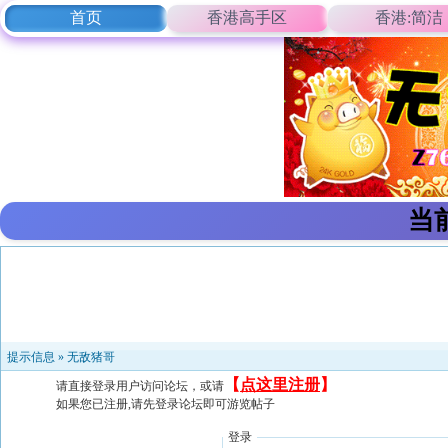
首页
香港高手区
香港:简洁
当
提示信息 »
无敌猪哥
【
点这里注册
】
请直接登录用户访问论坛，或请
如果您已注册,请先登录论坛即可游览帖子
登录