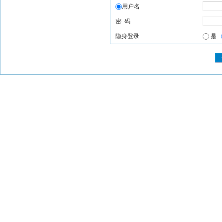
用户名
密 码
隐身登录
是