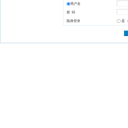
用户名
密 码
隐身登录
是