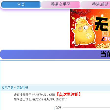
首页
香港高手区
香港:简洁
当
提示信息 »
无敌猪哥
【
点这里注册
】
请直接登录用户访问论坛，或请
如果您已注册,请先登录论坛即可游览帖子
登录