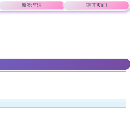
新澳:简洁
[离开页面]