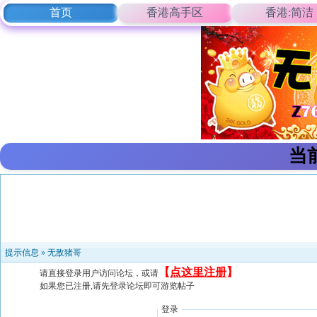
首页
香港高手区
香港:简洁
当
提示信息 »
无敌猪哥
【
点这里注册
】
请直接登录用户访问论坛，或请
如果您已注册,请先登录论坛即可游览帖子
登录