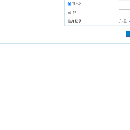
用户名
密 码
隐身登录
是