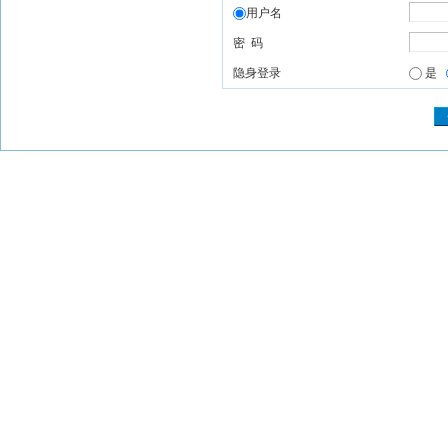
用户名
密 码
隐身登录
是