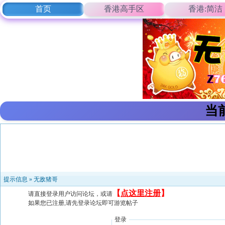
首页
香港高手区
香港:简洁
当
提示信息 »
无敌猪哥
【
点这里注册
】
请直接登录用户访问论坛，或请
如果您已注册,请先登录论坛即可游览帖子
登录