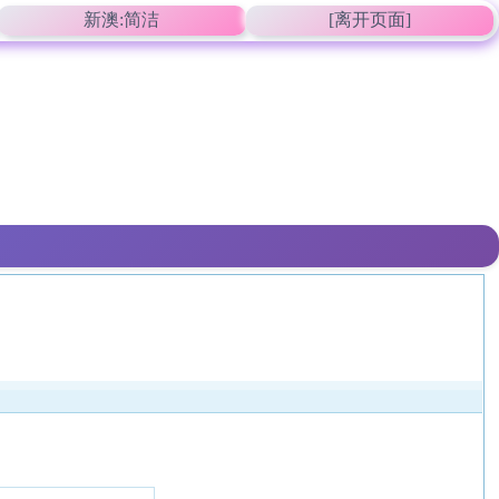
新澳:简洁
[离开页面]