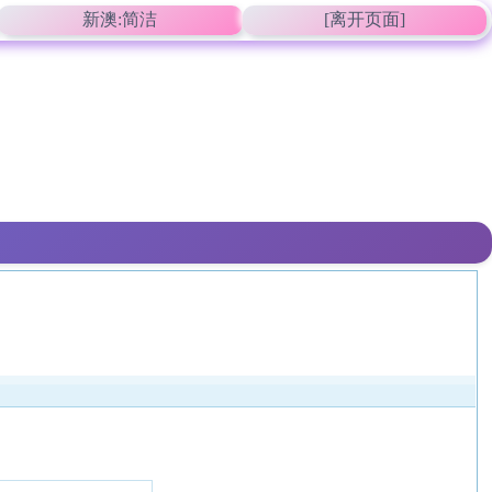
新澳:简洁
[离开页面]