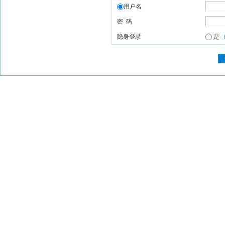
用户名
密 码
隐身登录
是