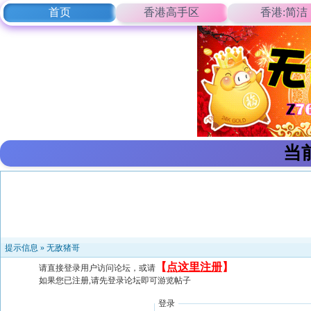
首页
香港高手区
香港:简洁
当
提示信息 »
无敌猪哥
【
点这里注册
】
请直接登录用户访问论坛，或请
如果您已注册,请先登录论坛即可游览帖子
登录