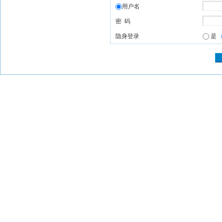
用户名
密 码
隐身登录
是