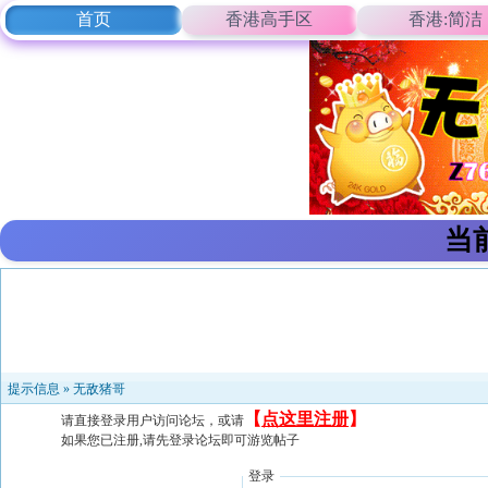
首页
香港高手区
香港:简洁
当
提示信息 »
无敌猪哥
【
点这里注册
】
请直接登录用户访问论坛，或请
如果您已注册,请先登录论坛即可游览帖子
登录