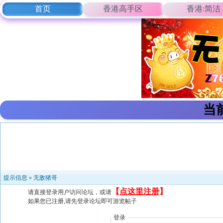
首页
香港高手区
香港:简洁
当
提示信息 »
无敌猪哥
【
点这里注册
】
请直接登录用户访问论坛，或请
如果您已注册,请先登录论坛即可游览帖子
登录