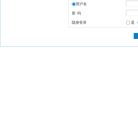
用户名
密 码
隐身登录
是