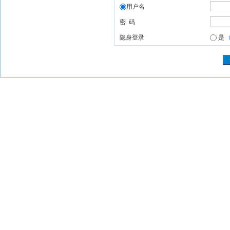
用户名
密 码
隐身登录
是