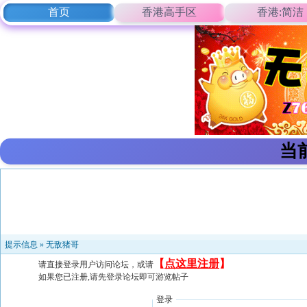
首页
香港高手区
香港:简洁
当
提示信息 »
无敌猪哥
【
点这里注册
】
请直接登录用户访问论坛，或请
如果您已注册,请先登录论坛即可游览帖子
登录