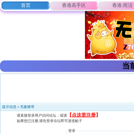
首页
香港高手区
香港:简洁
当
提示信息 »
无敌猪哥
【
点这里注册
】
请直接登录用户访问论坛，或请
如果您已注册,请先登录论坛即可游览帖子
登录