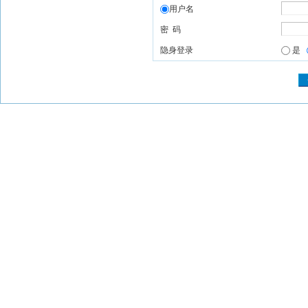
用户名
密 码
隐身登录
是