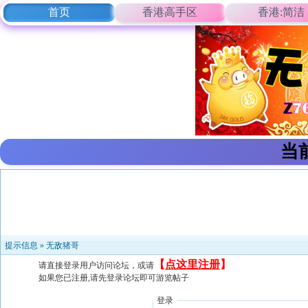
首页
香港高手区
香港:简洁
当
提示信息 »
无敌猪哥
【
点这里注册
】
请直接登录用户访问论坛，或请
如果您已注册,请先登录论坛即可游览帖子
登录