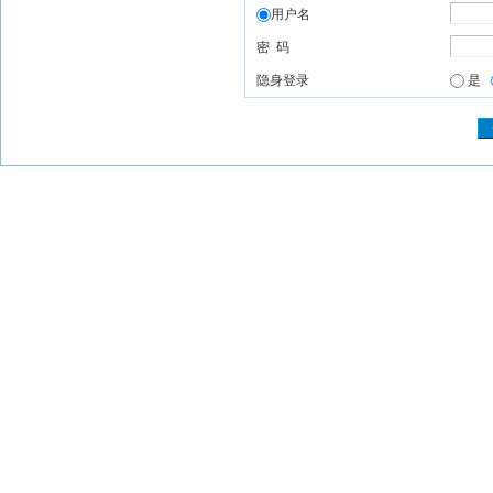
用户名
密 码
隐身登录
是