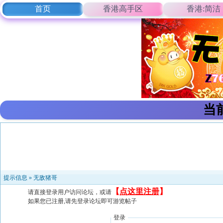
首页
香港高手区
香港:简洁
当
提示信息 »
无敌猪哥
【
点这里注册
】
请直接登录用户访问论坛，或请
如果您已注册,请先登录论坛即可游览帖子
登录