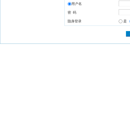
用户名
密 码
隐身登录
是