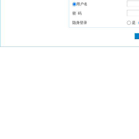
用户名
密 码
隐身登录
是