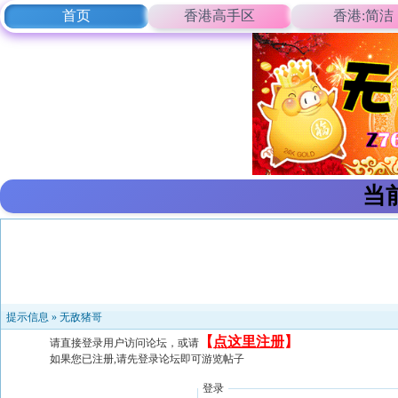
首页
香港高手区
香港:简洁
当
提示信息 »
无敌猪哥
【
点这里注册
】
请直接登录用户访问论坛，或请
如果您已注册,请先登录论坛即可游览帖子
登录