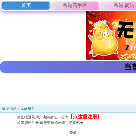
首页
香港高手区
香港:简洁
当
提示信息 »
无敌猪哥
【
点这里注册
】
请直接登录用户访问论坛，或请
如果您已注册,请先登录论坛即可游览帖子
登录