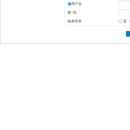
用户名
密 码
隐身登录
是