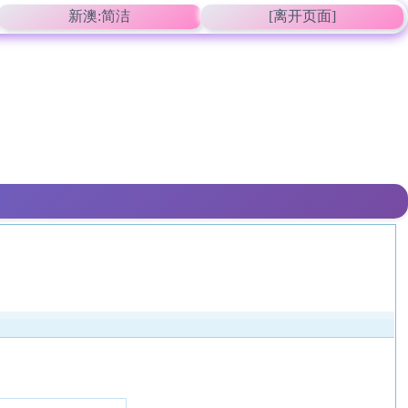
新澳:简洁
[离开页面]