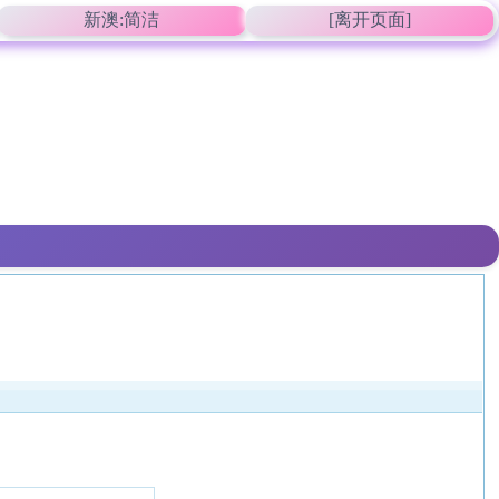
新澳:简洁
[离开页面]