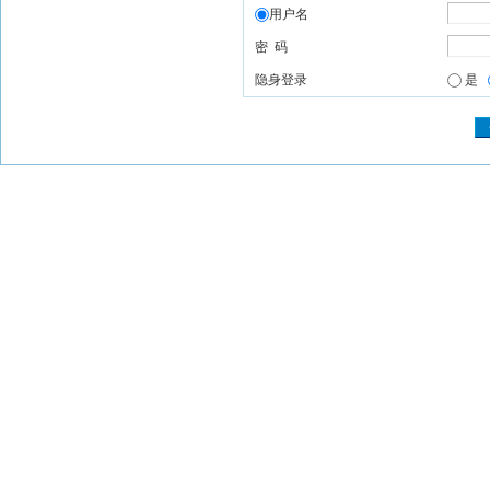
用户名
密 码
隐身登录
是