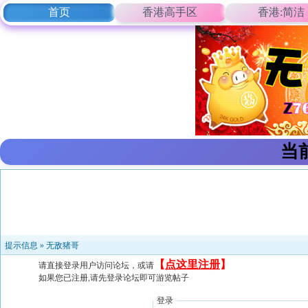
首页
香港高手区
香港:简洁
当
提示信息 »
无敌猪哥
【
点这里注册
】
请直接登录用户访问论坛，或请
如果您已注册,请先登录论坛即可游览帖子
登录