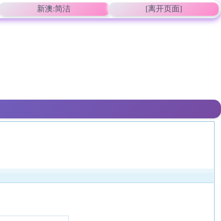
新澳:简洁
[离开页面]