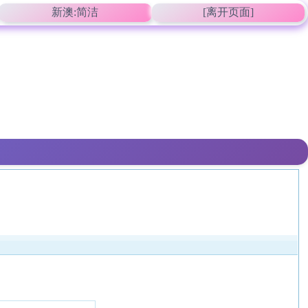
新澳:简洁
[离开页面]