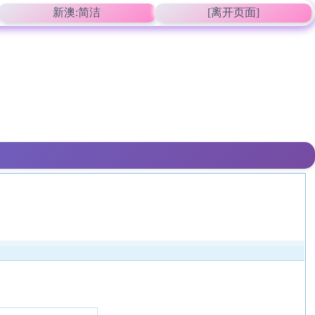
新澳:简洁
[离开页面]