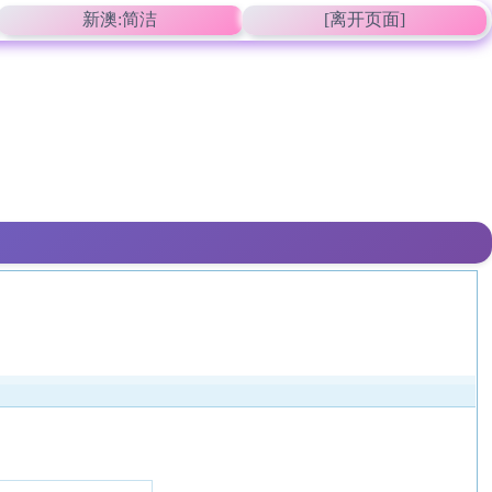
新澳:简洁
[离开页面]