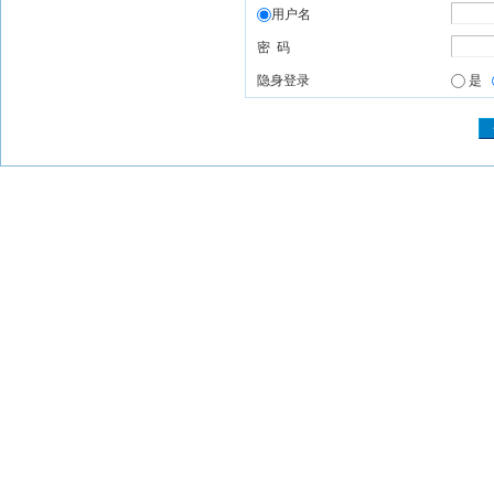
用户名
密 码
隐身登录
是