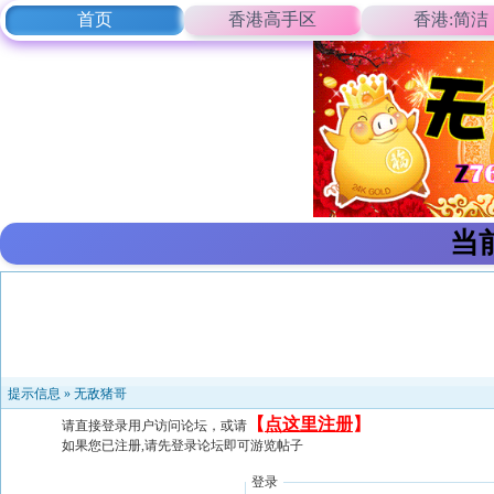
首页
香港高手区
香港:简洁
当
提示信息 »
无敌猪哥
【
点这里注册
】
请直接登录用户访问论坛，或请
如果您已注册,请先登录论坛即可游览帖子
登录