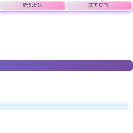
新澳:简洁
[离开页面]