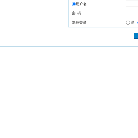
用户名
密 码
隐身登录
是