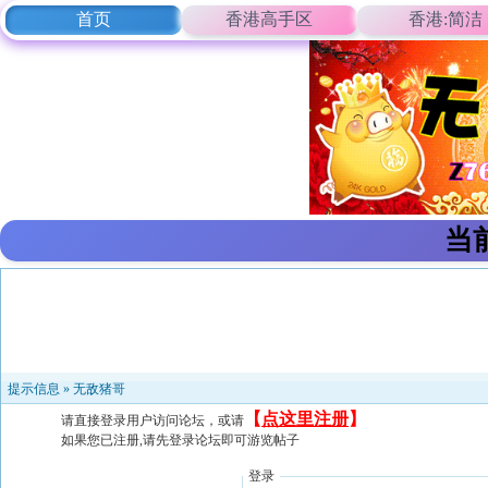
首页
香港高手区
香港:简洁
当
提示信息 »
无敌猪哥
【
点这里注册
】
请直接登录用户访问论坛，或请
如果您已注册,请先登录论坛即可游览帖子
登录