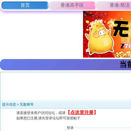
首页
香港高手区
香港:简洁
当
提示信息 »
无敌猪哥
【
点这里注册
】
请直接登录用户访问论坛，或请
如果您已注册,请先登录论坛即可游览帖子
登录