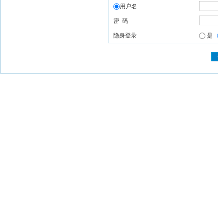
用户名
密 码
隐身登录
是