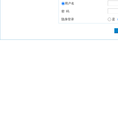
用户名
密 码
隐身登录
是