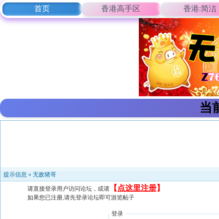
首页
香港高手区
香港:简洁
当
提示信息 »
无敌猪哥
【
点这里注册
】
请直接登录用户访问论坛，或请
如果您已注册,请先登录论坛即可游览帖子
登录