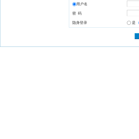
用户名
密 码
隐身登录
是