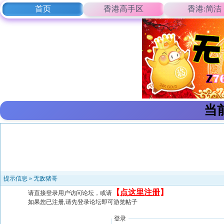
首页
香港高手区
香港:简洁
当
提示信息 »
无敌猪哥
【
点这里注册
】
请直接登录用户访问论坛，或请
如果您已注册,请先登录论坛即可游览帖子
登录