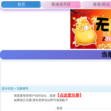
首页
香港高手区
香港:简洁
当
提示信息 »
无敌猪哥
【
点这里注册
】
请直接登录用户访问论坛，或请
如果您已注册,请先登录论坛即可游览帖子
登录