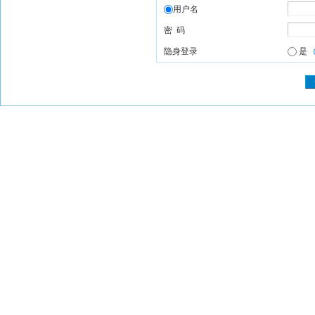
用户名
密 码
隐身登录
是