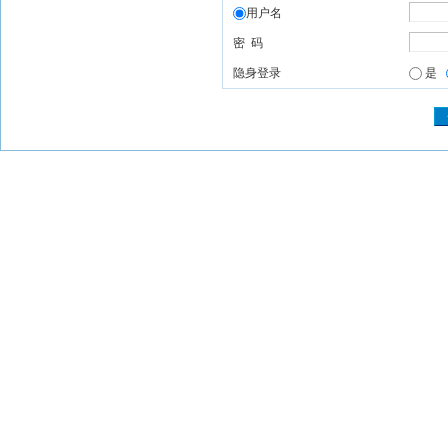
用户名
密 码
隐身登录
是