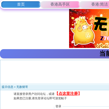
首页
香港高手区
香港:简洁
当
提示信息 »
无敌猪哥
【
点这里注册
】
请直接登录用户访问论坛，或请
如果您已注册,请先登录论坛即可游览帖子
登录