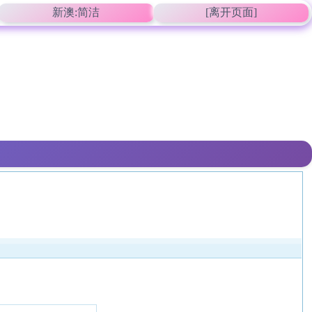
新澳:简洁
[离开页面]