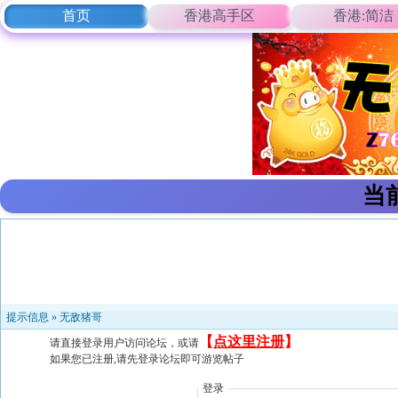
首页
香港高手区
香港:简洁
当
提示信息 »
无敌猪哥
【
点这里注册
】
请直接登录用户访问论坛，或请
如果您已注册,请先登录论坛即可游览帖子
登录