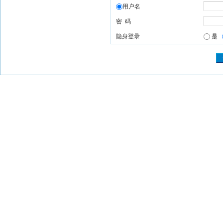
用户名
密 码
隐身登录
是