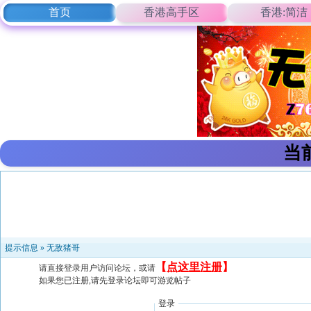
首页
香港高手区
香港:简洁
当
提示信息 »
无敌猪哥
【
点这里注册
】
请直接登录用户访问论坛，或请
如果您已注册,请先登录论坛即可游览帖子
登录