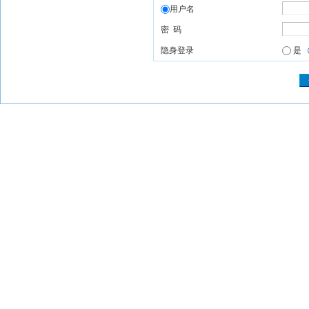
用户名
密 码
隐身登录
是