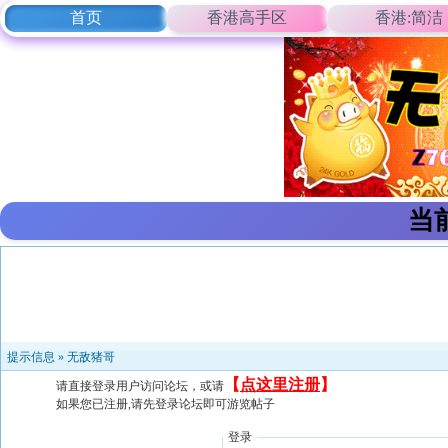
首页
香港高手区
香港:简洁
当
提示信息 »
无敌猪哥
【
点这里注册
】
请直接登录用户访问论坛，或请
如果您已注册,请先登录论坛即可游览帖子
登录