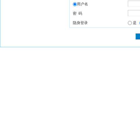
用户名
密 码
隐身登录
是