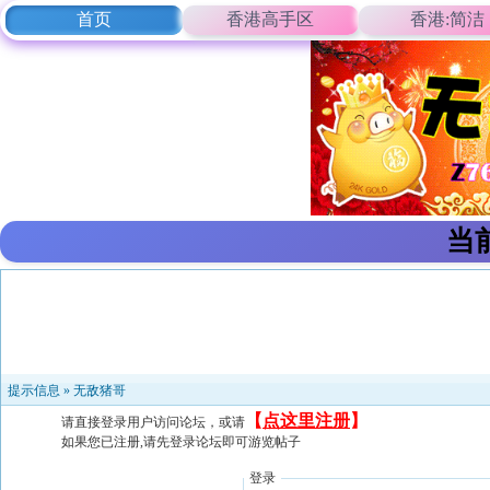
首页
香港高手区
香港:简洁
当
提示信息 »
无敌猪哥
【
点这里注册
】
请直接登录用户访问论坛，或请
如果您已注册,请先登录论坛即可游览帖子
登录