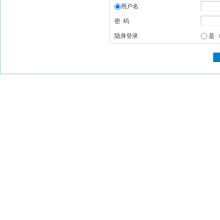
用户名
密 码
隐身登录
是