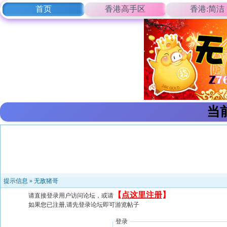
首页
香港高手区
香港:简洁
当
提示信息 »
无敌猪哥
【
点这里注册
】
请直接登录用户访问论坛，或请
如果您已注册,请先登录论坛即可游览帖子
登录