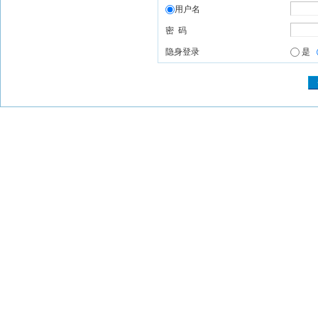
用户名
密 码
隐身登录
是