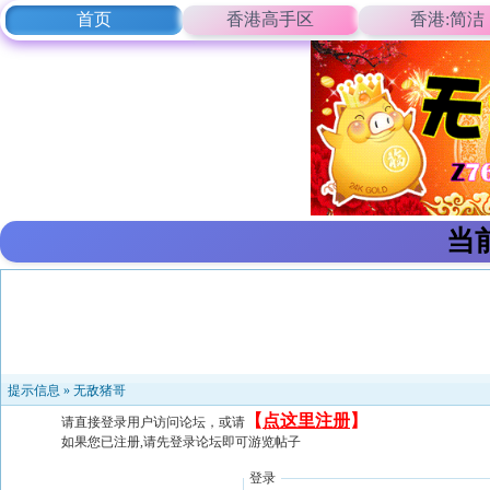
首页
香港高手区
香港:简洁
当
提示信息 »
无敌猪哥
【
点这里注册
】
请直接登录用户访问论坛，或请
如果您已注册,请先登录论坛即可游览帖子
登录