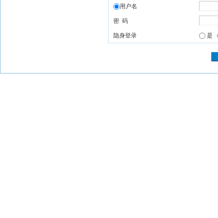
用户名
密 码
隐身登录
是