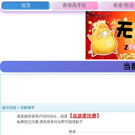
首页
香港高手区
香港:简洁
当
提示信息 »
无敌猪哥
【
点这里注册
】
请直接登录用户访问论坛，或请
如果您已注册,请先登录论坛即可游览帖子
登录