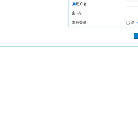
用户名
密 码
隐身登录
是