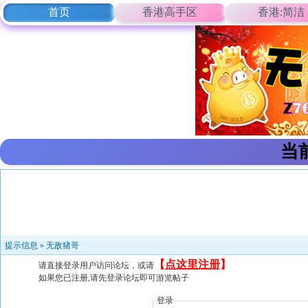
首页
香港高手区
香港:简洁
当
提示信息 »
无敌猪哥
【
点这里注册
】
请直接登录用户访问论坛，或请
如果您已注册,请先登录论坛即可游览帖子
登录