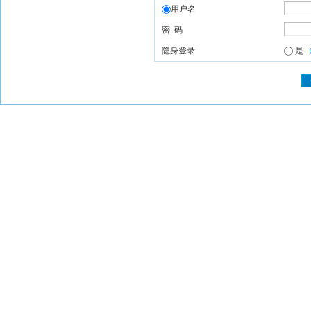
用户名
密 码
隐身登录
是