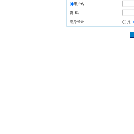
用户名
密 码
隐身登录
是