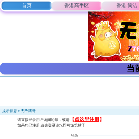
首页
香港高手区
香港:简洁
当
提示信息 »
无敌猪哥
【
点这里注册
】
请直接登录用户访问论坛，或请
如果您已注册,请先登录论坛即可游览帖子
登录