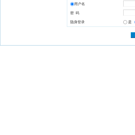
用户名
密 码
隐身登录
是