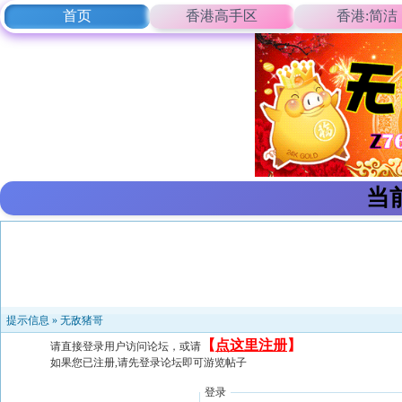
首页
香港高手区
香港:简洁
当
提示信息 »
无敌猪哥
【
点这里注册
】
请直接登录用户访问论坛，或请
如果您已注册,请先登录论坛即可游览帖子
登录