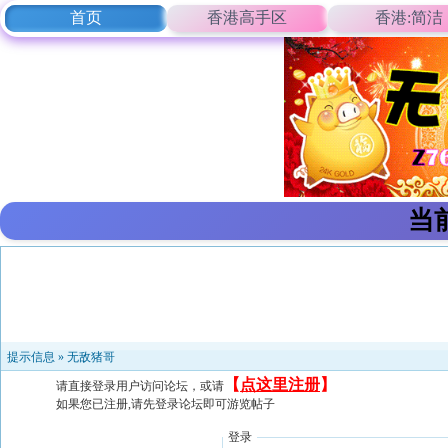
首页
香港高手区
香港:简洁
当
提示信息 »
无敌猪哥
【
点这里注册
】
请直接登录用户访问论坛，或请
如果您已注册,请先登录论坛即可游览帖子
登录