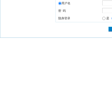
用户名
密 码
隐身登录
是